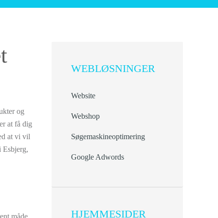
t
WEBLØSNINGER
Website
ukter og
Webshop
r at få dig
d at vi vil
Søgemaskineoptimering
i Esbjerg,
Google Adwords
HJEMMESIDER
arent måde